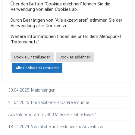
Über den Button “Cookies ablehnen” lehnen Sie die
Verwendung von allen Cookies ab.
24.07.2025: BastaLaPasta – Dolce vita zum Mitsingen
Durch Bestätigen von “Alle akzeptieren” stimmen Sie der
11.07.2025: Samba Bom
Verwendung aller Cookies zu.
08.07.2025: DIE MÖSCHE
Weitere Informationen finden Sie unter dem Menüpunkt
"Datenschutz".
14.06.2025: Eine musikalische Reise mit Cayu
Cookie Einstellungen
Cookies ablehnen
14.05.2025: Der Himmel über Beuel
Alle Cookies akzeptieren
07.05.2025: Mitsingkonzert: Französiche Chansons und
kölsche Lieder
30.04.2025: Maiansingen
21.04.2025: Die traditionelle Ostereiersuche
Adventsprogramm „400 Millionen Jahre Beuel“
18.12.2024: Verzällche un Leedcher zur Adventszeit