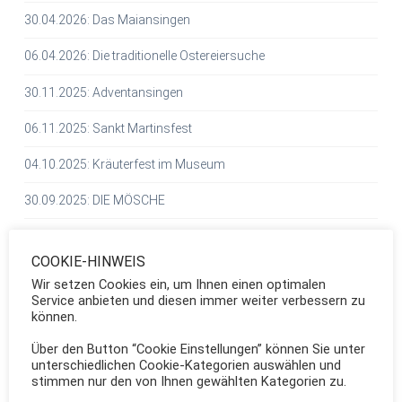
30.04.2026: Das Maiansingen
06.04.2026: Die traditionelle Ostereiersuche
30.11.2025: Adventansingen
06.11.2025: Sankt Martinsfest
04.10.2025: Kräuterfest im Museum
30.09.2025: DIE MÖSCHE
14.09.2025: Tag des Offenen Denkmals
COOKIE-HINWEIS
Entfällt: 07.09.2025: Offene Probe des Musikvereins Beuel
Wir setzen Cookies ein, um Ihnen einen optimalen
Service anbieten und diesen immer weiter verbessern zu
02.09.2025: DIE MÖSCHE
können.
31.08.2025: Flamenco meets Jazz. Eine Veranstaltung der
Über den Button “Cookie Einstellungen” können Sie unter
Brotfabrik Bonn
unterschiedlichen Cookie-Kategorien auswählen und
stimmen nur den von Ihnen gewählten Kategorien zu.
17.08.2025: Here comes the sun