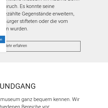
uspruch. Es konnte seine
ezählte Gegenstände erweitern,
 Bürger stifteten oder die vom
ben wurden.
en
Mehr erfahren
RUNDGANG
atmuseum ganz bequem kennen. Wir
chiedenen Bereiche vor: