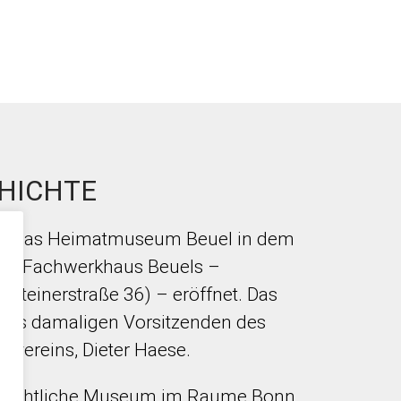
HICHTE
de das Heimatmuseum Beuel in dem
den Fachwerkhaus Beuels –
Steinerstraße 36) – eröffnet. Das
 des damaligen Vorsitzenden des
svereins, Dieter Haese.
schichtliche Museum im Raume Bonn