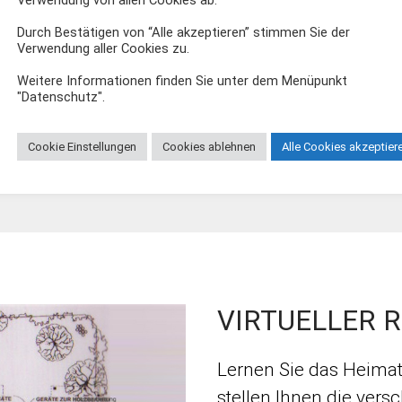
Verwendung von allen Cookies ab.
fand schnell großen Z
Durch Bestätigen von “Alle akzeptieren” stimmen Sie der
Verwendung aller Cookies zu.
Sammlungen durch ung
die Beueler und Bonner
Weitere Informationen finden Sie unter dem Menüpunkt
"Datenschutz".
Heimatmuseum erwor
Cookie Einstellungen
Cookies ablehnen
Alle Cookies akzeptier
VIRTUELLER 
Lernen Sie das Heim
stellen Ihnen die vers