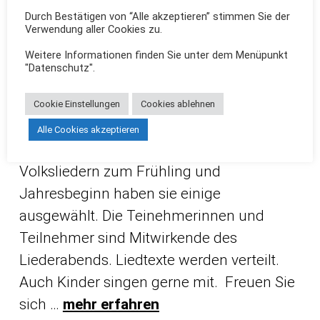
Durch Bestätigen von “Alle akzeptieren” stimmen Sie der
Verwendung aller Cookies zu.
Donnerstag, 30. April, 17 Uhr, Museumshof
Weitere Informationen finden Sie unter dem Menüpunkt
Es gehört zur Tradition des Heimat- und
"Datenschutz".
Geschichtsverein Beuel mit Gesang den
Mai anzukündigen. Dazu laden die
Cookie Einstellungen
Cookies ablehnen
„Museums-Mösche“ die Gäste zur
Alle Cookies akzeptieren
Brauchtumspflege herzlich ein. Aus den
Volksliedern zum Frühling und
Jahresbeginn haben sie einige
ausgewählt. Die Teinehmerinnen und
Teilnehmer sind Mitwirkende des
Liederabends. Liedtexte werden verteilt.
Auch Kinder singen gerne mit. Freuen Sie
sich …
mehr erfahren