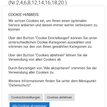
(Nr.2,4,6,8,12,14,16,18,20 )
Auf der linken Seite gibt es nur die Nr.1
COOKIE-HINWEIS
Wir setzen Cookies ein, um Ihnen einen optimalen
und die Nr.15. Zwischen den beiden
Service anbieten und diesen immer weiter verbessern zu
Welt-kriegen entstanden einige neue
können.
Häuser, z.B. Nr.5,7,9,24.
Über den Button “Cookie Einstellungen” können Sie unter
unterschiedlichen Cookie-Kategorien auswählen und
stimmen nur den von Ihnen gewählten Kategorien zu.
Nach dem zweiten Weltkrieg, wo man
Über den Button “Cookies ablehnen” lehnen Sie die
dringend neuen Wohnraum brauchte,
Verwendung von allen Cookies ab.
wurden Baulücken geschlossen und die
Durch Bestätigen von “Alle akzeptieren” stimmen Sie der
Bebauung bis etwa zum Ortsende von
Verwendung aller Cookies zu.
Vilich verlängert. Wo die Grundstücke
Weitere Informationen finden Sie unter dem Menüpunkt
"Datenschutz".
eine erhebliche Tiefe haben, hat man
hinter die Häuser an der Straße noch
Cookie Einstellungen
Cookies ablehnen
eine Häuserzeile setzen können. z.B. die
Alle Cookies akzeptieren