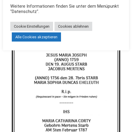
Knochen mit einem darüberliegenden
Weitere Informationen finden Sie unter dem Menüpunkt
"Datenschutz".
Totenschädel zu erahnen sind.
Cookie Einstellungen
Cookies ablehnen
Inke Kuster
Alle Cookies akzeptieren