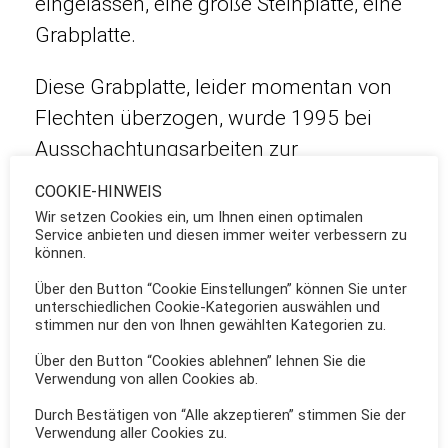
eingelassen, eine große Steinplatte, eine
Grabplatte.
Diese Grabplatte, leider momentan von
Flechten überzogen, wurde 1995 bei
Ausschachtungsarbeiten zur
Erweiterung der Vilicher Grundschule
COOKIE-HINWEIS
geborgen.
Wir setzen Cookies ein, um Ihnen einen optimalen
Service anbieten und diesen immer weiter verbessern zu
können.
Das Areal diente einst der 1765
Über den Button “Cookie Einstellungen” können Sie unter
eingestürzten Pfarrkirche St. Paulus als
unterschiedlichen Cookie-Kategorien auswählen und
Friedhof .
stimmen nur den von Ihnen gewählten Kategorien zu.
Über den Button “Cookies ablehnen” lehnen Sie die
Der Text der Grabplatte ist momentan für
Verwendung von allen Cookies ab.
den Besucher nicht zu erkennen, wobei
Durch Bestätigen von “Alle akzeptieren” stimmen Sie der
Verwendung aller Cookies zu.
am unteren Ende der Platte gekreuzte